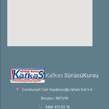
Hakkında
Hakkımızda
Galeri
İletişim
Kafkas
 SürücüKursu
Cumhuriyet Cad. Kayabeyoğlu İşhanı Kat:5-6
Borçka / ARTVİN
0466 415 23 76