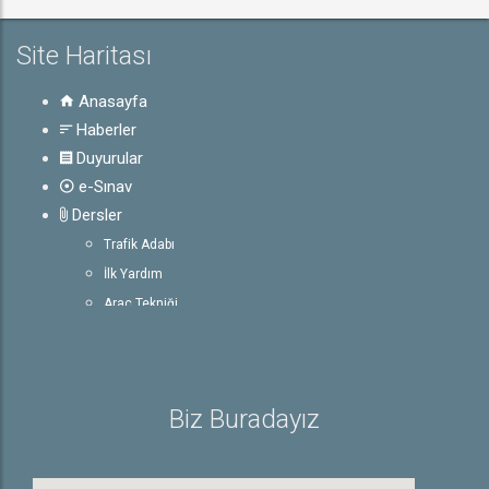
Site Haritası
Anasayfa
Haberler
Duyurular
e-Sınav
Dersler
Trafik Adabı
İlk Yardım
Araç Tekniği
Trafik ve Çevre Bilgisi
Rehber
Ehliyetle İlgili Bilgiler
Biz Buradayız
Sürücü Belgeleri
E-Sınav Detayları
Trafik İşaretleri