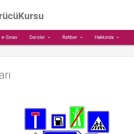
ürücüKursu
e-Sınav
Dersler
Rehber
Hakkında
arı